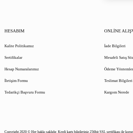
HESABIM
ONLİNE ALIŞ
Kalite Politikamız
İade Bilgileri
Sertifikalar
Mesafeli Satış Sö
Hesap Numaralarımız
Ödeme Yöntemler
İletişim Formu
Teslimat Bilgileri
Tedarikçi Başvuru Formu
Kargom Nerede
Copyright 2020 © Her hakkı saklıdır. Kredi kartı bilgileriniz 256bit SSL sertifikası ile koru