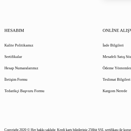
HESABIM
ONLİNE ALIŞ
Kalite Politikamız
İade Bilgileri
Sertifikalar
Mesafeli Satış Sö
Hesap Numaralarımız
Ödeme Yöntemler
İletişim Formu
Teslimat Bilgileri
Tedarikçi Başvuru Formu
Kargom Nerede
Copyright 2020 © Her hakkı saklıdır. Kredi kartı bilgileriniz 256bit SSL sertifikası ile koru