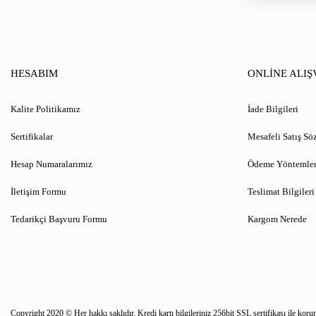
HESABIM
ONLİNE ALIŞ
Kalite Politikamız
İade Bilgileri
Sertifikalar
Mesafeli Satış Sö
Hesap Numaralarımız
Ödeme Yöntemler
İletişim Formu
Teslimat Bilgileri
Tedarikçi Başvuru Formu
Kargom Nerede
Copyright 2020 © Her hakkı saklıdır. Kredi kartı bilgileriniz 256bit SSL sertifikası ile koru