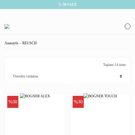
% 50 SALE
Anasayfa
REUSCH
Toplam 14 ürün
%30
%30